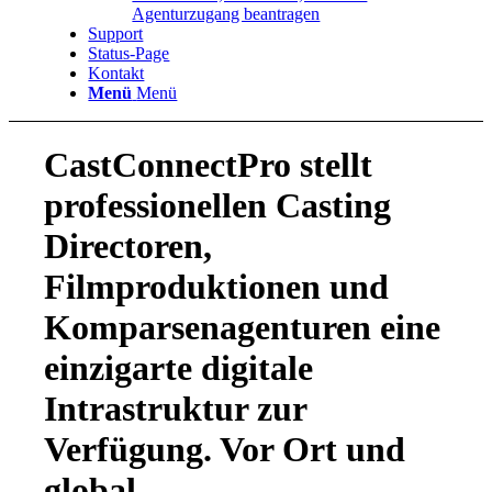
Agenturzugang beantragen
Support
Status-Page
Kontakt
Menü
Menü
CastConnectPro stellt
professionellen Casting
Directoren,
Filmproduktionen und
Komparsenagenturen eine
einzigarte digitale
Intrastruktur zur
Verfügung. Vor Ort und
global.