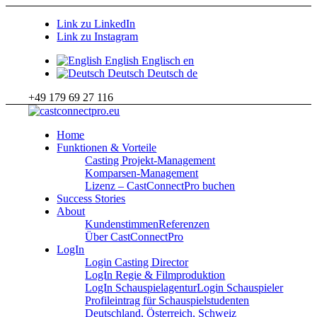
Link zu LinkedIn
Link zu Instagram
English
Englisch
en
Deutsch
Deutsch
de
+49 179 69 27 116
Home
Funktionen & Vorteile
Casting Projekt-Management
Komparsen-Management
Lizenz – CastConnectPro buchen
Success Stories
About
Kundenstimmen
Referenzen
Über CastConnectPro
LogIn
Login Casting Director
LogIn Regie & Filmproduktion
LogIn Schauspielagentur
Login Schauspieler
Profileintrag für Schauspielstudenten
Deutschland, Österreich, Schweiz