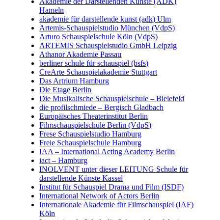
Akademie der Darstellenden Künste (ADK)
Hameln
akademie für darstellende kunst (adk) Ulm
Artemis-Schauspielstudio München (VdpS)
Arturo Schauspielschule Köln (VdpS)
ARTEMIS Schauspielstudio GmbH Leipzig
Athanor Akademie Passau
berliner schule für schauspiel (bsfs)
CreArte Schauspielakademie Stuttgart
Das Artrium Hamburg
Die Etage Berlin
Die Musikalische Schauspielschule – Bielefeld
die profilschmiede – Bergisch Gladbach
Europäisches Theaterinstitut Berlin
Filmschauspielschule Berlin (VdpS)
Frese Schauspielstudio Hamburg
Freie Schauspielschule Hamburg
IAA – International Acting Academy Berlin
iact – Hamburg
INOLVENT unter dieser LEITUNG Schule für
darstellende Künste Kassel
Institut für Schauspiel Drama und Film (ISDF)
International Network of Actors Berlin
Internationale Akademie für Filmschauspiel (IAF)
Köln