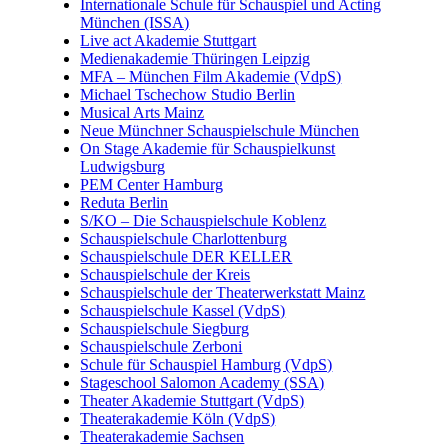
Internationale Schule für Schauspiel und Acting
München (ISSA)
Live act Akademie Stuttgart
Medienakademie Thüringen Leipzig
MFA – München Film Akademie (VdpS)
Michael Tschechow Studio Berlin
Musical Arts Mainz
Neue Münchner Schauspielschule München
On Stage Akademie für Schauspielkunst
Ludwigsburg
PEM Center Hamburg
Reduta Berlin
S/KO – Die Schauspielschule Koblenz
Schauspielschule Charlottenburg
Schauspielschule DER KELLER
Schauspielschule der Kreis
Schauspielschule der Theaterwerkstatt Mainz
Schauspielschule Kassel (VdpS)
Schauspielschule Siegburg
Schauspielschule Zerboni
Schule für Schauspiel Hamburg (VdpS)
Stageschool Salomon Academy (SSA)
Theater Akademie Stuttgart (VdpS)
Theaterakademie Köln (VdpS)
Theaterakademie Sachsen