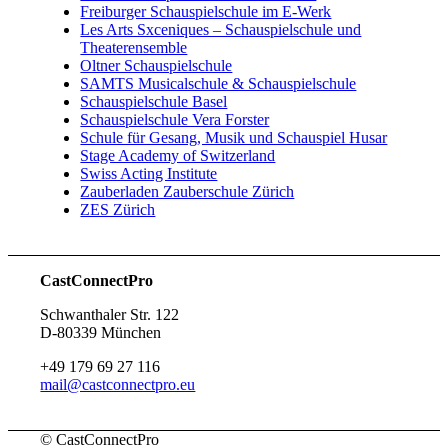
Freiburger Schauspielschule im E-Werk
Les Arts Sxceniques – Schauspielschule und
Theaterensemble
Oltner Schauspielschule
SAMTS Musicalschule & Schauspielschule
Schauspielschule Basel
Schauspielschule Vera Forster
Schule für Gesang, Musik und Schauspiel Husar
Stage Academy of Switzerland
Swiss Acting Institute
Zauberladen Zauberschule Zürich
ZES Zürich
CastConnectPro
Schwanthaler Str. 122
D-80339 München
+49 179 69 27 116
mail@castconnectpro.eu
© CastConnectPro