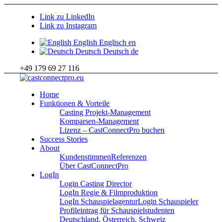
Link zu LinkedIn
Link zu Instagram
English
Englisch
en
Deutsch
Deutsch
de
+49 179 69 27 116
Home
Funktionen & Vorteile
Casting Projekt-Management
Komparsen-Management
Lizenz – CastConnectPro buchen
Success Stories
About
Kundenstimmen
Referenzen
Über CastConnectPro
LogIn
Login Casting Director
LogIn Regie & Filmproduktion
LogIn Schauspielagentur
Login Schauspieler
Profileintrag für Schauspielstudenten
Deutschland, Österreich, Schweiz